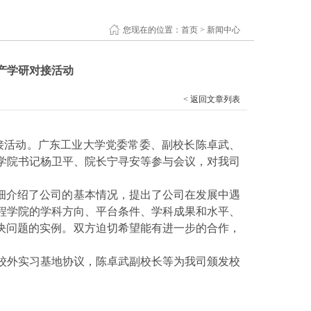
您现在的位置：
首页
>
新闻中心
产学研对接活动
< 返回文章列表
接活动。广东工业大学党委常委、副校长陈卓武、
学院书记杨卫平、院长宁寻安等参与会议
，
对
我
司
细介绍了公司的
基本
情况，提出了公司在发展中遇
程学院的学科方向、平台条件、学科成果和水平、
解决问题的实例
。双方迫切希望能有进一步的合作，
校外实习基地协议
，
陈卓武副校长等
为
我司
颁发校