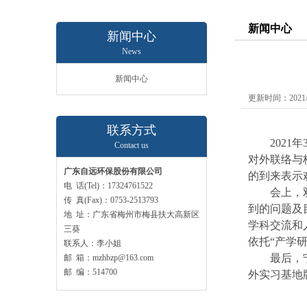
新闻中心
新闻中心
News
新闻中心
更新时间：2021/3
联系方式
2021
年
Contact us
对外联络与
广东自远环保股份有限公司
的到来表示
电 话(Tel)：17324761522
会上，
传 真(Fax)：0753-2513793
到的问题
及
地 址：广东省梅州市梅县扶大高新区
学科交流和
三葵
依托
“
产学
联系人：李小姐
最后，
邮 箱：mzhbzp@163.com
邮 编：514700
外实习基地