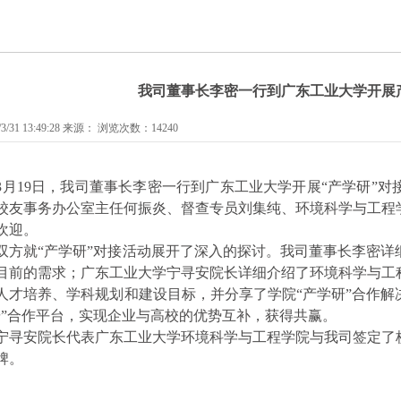
我司董事长李密一行到广东工业大学开展
/31 13:49:28 来源： 浏览次数：14240
3
月
19
日，
我
司
董事长李密一行
到
广东工业大学
开展
“
产学研
”
对
校友事务办公室主任何振炎、督查专员刘集纯、环境科学与工程
欢迎。
双方就
“产学研”对接活动展开了深入的探讨。我司董事长
李密详
目前的需求；广东工业大学
宁寻安院长详细介绍了环境科学与工
人才培养、学科规划和建设目标，并分享了学院
“产学研”合作
研
”
合作
平台，
实现企业与高校的优势互补，获得共赢
。
宁寻安院长代表广东工业大学环境科学与工程学院与
我
司签定
了
牌。