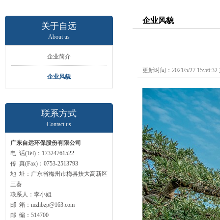
企业风貌
关于自远
About us
企业简介
更新时间：2021/5/27 15:56:
企业风貌
联系方式
Contact us
广东自远环保股份有限公司
电 话(Tel)：17324761522
传 真(Fax)：0753-2513793
地 址：广东省梅州市梅县扶大高新区
三葵
联系人：李小姐
邮 箱：mzhbzp@163.com
邮 编：514700